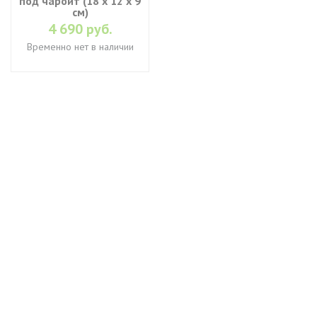
под чароит (18 х 12 х 9
см)
4 690 руб.
Временно нет в наличии
+7 (495) 649-45-43