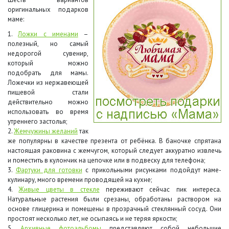
оригинальных подарков
маме:
1.
Ложки с именами
–
полезный, но самый
недорогой сувенир,
который можно
подобрать для мамы.
Ложечки из нержавеющей
пищевой стали
действительно можно
использовать во время
утреннего застолья;
2.
Жемчужины желаний
так
же популярны в качестве презента от ребёнка. В баночке спрятана
настоящая раковина с жемчугом, который следует аккуратно извлечь
и поместить в кулончик на цепочке или в подвеску для телефона;
3.
Фартуки для готовки
с прикольными рисунками подойдут маме-
кулинару, много времени проводящей на кухне;
4.
Живые цветы в стекле
переживают сейчас пик интереса.
Натуральные растения были срезаны, обработаны раствором на
основе глицерина и помещены в прозрачный стеклянный сосуд. Они
простоят несколько лет, не осыпаясь и не теряя яркости;
5.
Архивные фотоальбомы
представляют собой небольшие