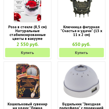
Роза в стекле (8,5 см)
Ключница фигурная
Натуральные
"Счастья и удачи" (13 х
стабилизированные
11 х 2 см)
цветы в вакууме
2 550 руб.
650 руб.
Купить
Купить
Кошельковый сувенир
Будильник "Звездная
на удачу "Ложка
полусфера" с проекцией