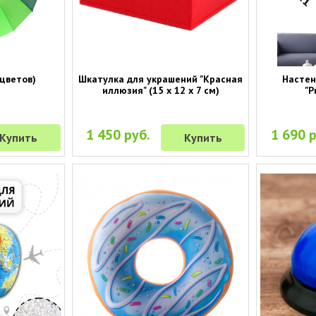
 цветов)
Шкатулка для украшений "Красная
Настен
иллюзия" (15 х 12 х 7 см)
"Р
1 450 руб.
1 690 р
Купить
Купить