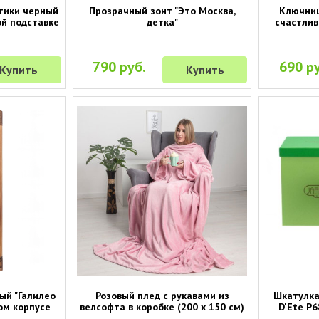
тики черный
Прозрачный зонт "Это Москва,
Ключниц
ой подставке
детка"
счастлив 
790 руб.
690 ру
Купить
Купить
ый "Галилео
Розовый плед с рукавами из
Шкатулка
ом корпусе
велсофта в коробке (200 х 150 см)
D'Ete P6