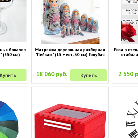
нных бокалов
Матрешка деревянная разборная
Роза в стек
" (350 мл)
"Пейзаж" (15 мест, 30 см) Голубая
стабили
18 060 руб.
2 550 р
Купить
Купить