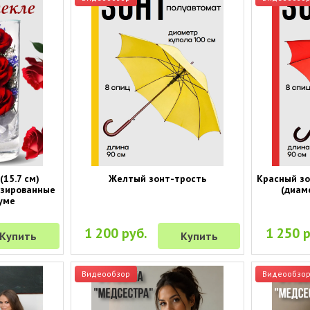
(15.7 см)
Желтый зонт-трость
Красный зо
изированные
(диам
уме
1 200 руб.
1 250 р
Купить
Купить
Видеообзор
Видеообзо