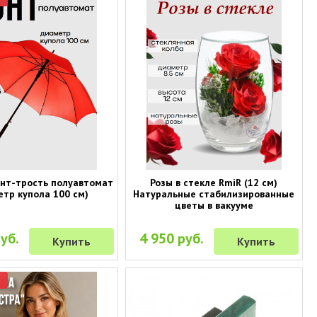
нт-трость полуавтомат
Розы в стекле RmiR (12 см)
етр купола 100 см)
Натуральные стабилизированные
цветы в вакууме
уб.
4 950 руб.
Купить
Купить
р