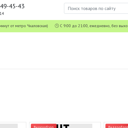
649-45-43
1-14
 5 минут от метро Чкаловская)
С 9:00 до 21:00, ежедневно, без вых
Видеообзор
Видеообзо