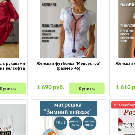
д с рукавами
Женская футболка "Медсестра"
Женская 
 из велсофта
(размер 46)
1 690 руб.
1 610 р
Купить
Купить
Видеообзо