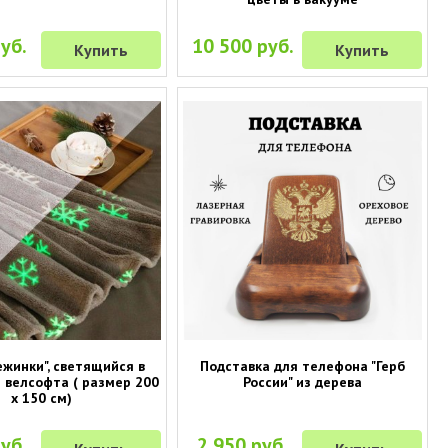
уб.
10 500 руб.
Купить
Купить
ежинки", светящийся в
Подставка для телефона "Герб
 велсофта ( размер 200
России" из дерева
х 150 см)
уб.
2 950 руб.