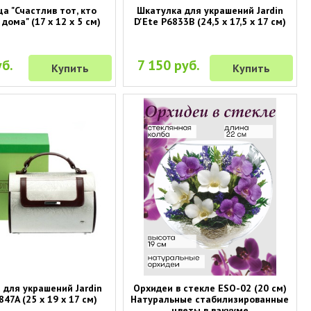
а "Счастлив тот, кто
Шкатулка для украшений Jardin
дома" (17 х 12 х 5 см)
D'Ete P6833B (24,5 х 17,5 х 17 см)
б.
7 150 руб.
Купить
Купить
 для украшений Jardin
Орхидеи в стекле ESO-02 (20 см)
847A (25 х 19 х 17 см)
Натуральные стабилизированные
цветы в вакууме