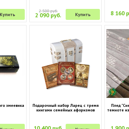
2 500 руб.
8 160 р
Купить
2 090 руб.
Купить
ого змеевика
Подарочный набор Ларец с тремя
Плед "Сн
книгами семейных афоризмов
темноте из
10 400 руб.
1 900 р