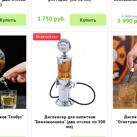
)
7 500 р
1 750 руб.
Купить
Купить
5 990 р
Видеообзор
ов "Глобус"
Диспенсер для напитков
Диспе
"Бензоколонка" (два отсека по 500
"Огнетуши
мл)