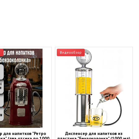
р
Видеообзор
р для напитков "Ретро
Диспенсер для напитков из
ка" (два отсека по 1000
пластика "Бензоколонка" (1000 мл)