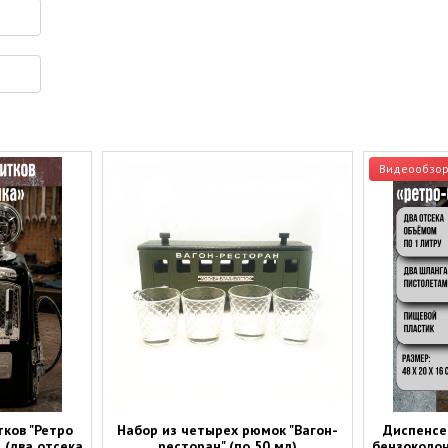
Видеообзо
ков "Ретро
Набор из четырех рюмок "Вагон-
Диспенсе
 (два отсека
ресторан" (по 50 мл)
бензоколон