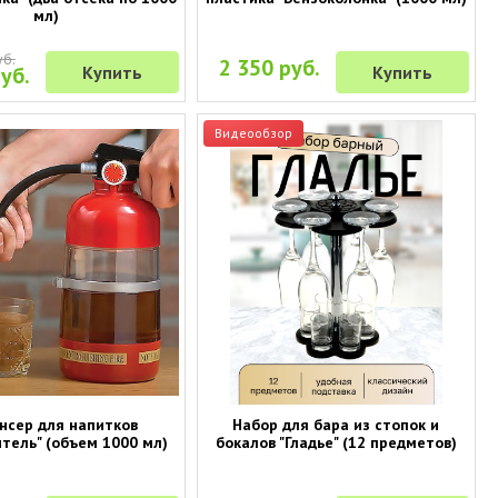
мл)
уб.
2 350 руб.
уб.
Купить
Купить
Видеообзор
нсер для напитков
Набор для бара из стопок и
тель" (объем 1000 мл)
бокалов "Гладье" (12 предметов)