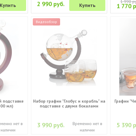
1 990 р
2 990 руб.
Купить
Купить
1 770 р
Видеообзор
й подставке
Набор графин "Глобус и корабль" на
Графин "Ч
500 мл)
подставке с двумя бокалами
менно нет в
Временно нет в
3 990 руб.
5 390 р
наличии
наличии