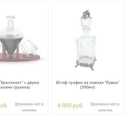
"Бриллиант" с двумя
Штоф-графин на ножках "Пушка"
калами (уценка)
(500мл)
Временно нет в
Временно нет в
уб.
4 050 руб.
наличии
наличии