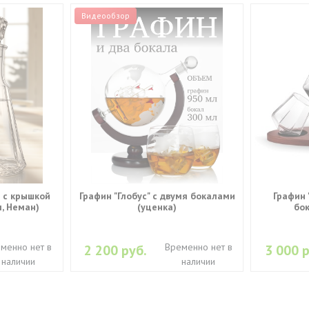
Видеообзор
 с крышкой
Графин "Глобус" с двумя бокалами
Графин 
л, Неман)
(уценка)
бо
менно нет в
Временно нет в
2 200 руб.
3 000 р
наличии
наличии