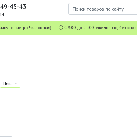
649-45-43
1-14
 5 минут от метро Чкаловская)
С 9:00 до 21:00, ежедневно, без вых
Цена