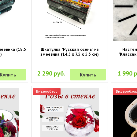
меевика (18.5
Шкатулка "Русская осень" из
Настен
)
змеевика (14.5 х 7.5 х 5,5 см)
"Классик
2 290 руб.
1 990 р
Купить
Купить
Видеообзор
Видеообзо