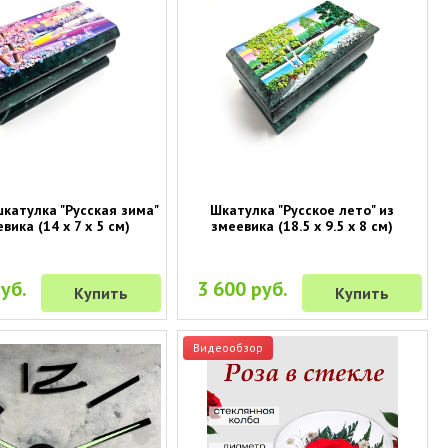
катулка "Русская зима"
Шкатулка "Русское лето" из
вика (14 х 7 х 5 см)
змеевика (18.5 х 9.5 х 8 см)
уб.
3 600 руб.
Купить
Купить
Видеообзор