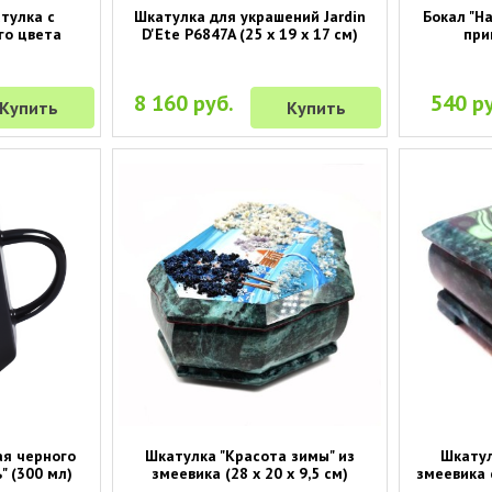
тулка с
Шкатулка для украшений Jardin
Бокал "На
го цвета
D'Ete P6847A (25 х 19 х 17 см)
при
8 160 руб.
540 ру
Купить
Купить
ая черного
Шкатулка "Красота зимы" из
Шкатул
" (300 мл)
змеевика (28 х 20 х 9,5 см)
змеевика с