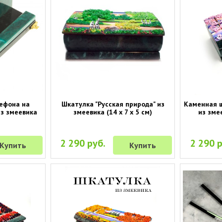
лефона на
Шкатулка "Русская природа" из
Каменная ш
из змеевика
змеевика (14 х 7 х 5 см)
из змее
2 290 руб.
2 290 р
Купить
Купить