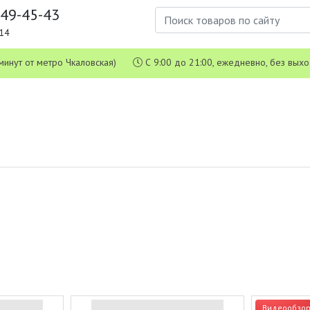
649-45-43
1-14
 5 минут от метро Чкаловская)
С 9:00 до 21:00, ежедневно, без вых
Видеообзо