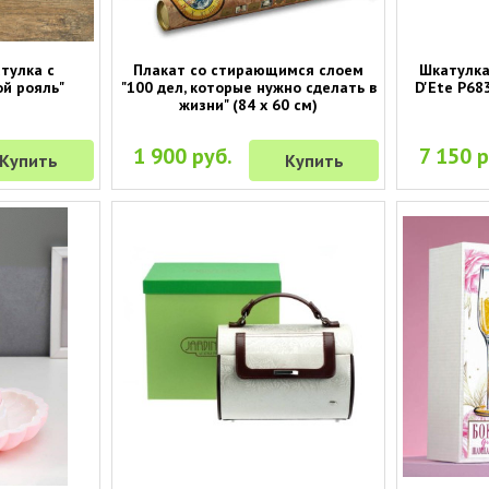
тулка с
Плакат со стирающимся слоем
Шкатулка
й рояль"
"100 дел, которые нужно сделать в
D'Ete P683
жизни" (84 х 60 см)
1 900 руб.
7 150 р
Купить
Купить