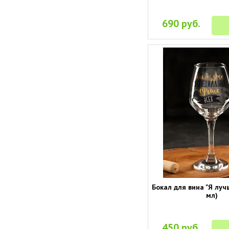
690 руб.
Бокал для вина "Я луч
мл)
450 руб.