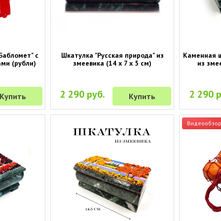
Бабломет" с
Шкатулка "Русская природа" из
Каменная ш
ми (рубли)
змеевика (14 х 7 х 5 см)
из змее
2 290 руб.
2 290 р
Купить
Купить
Видеообзо