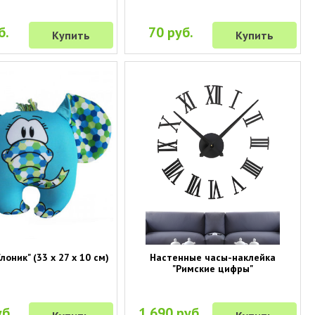
б.
70 руб.
Купить
Купить
лоник" (33 х 27 х 10 см)
Настенные часы-наклейка
"Римские цифры"
б.
1 690 руб.