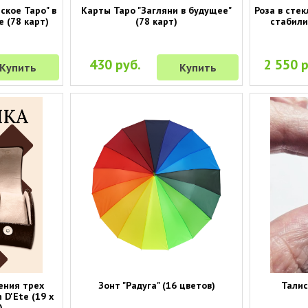
ское Таро" в
Карты Таро "Загляни в будущее"
Роза в стек
 (78 карт)
(78 карт)
стабили
430 руб.
2 550 р
Купить
Купить
ения трех
Зонт "Радуга" (16 цветов)
Талис
 D'Ete (19 х
)