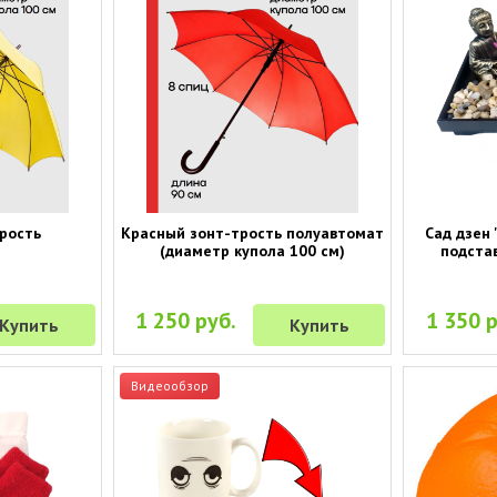
рость
Красный зонт-трость полуавтомат
Сад дзен 
(диаметр купола 100 см)
подстав
1 250 руб.
1 350 р
Купить
Купить
Видеообзор