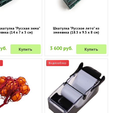
катулка "Русская зима"
Шкатулка "Русское лето" из
вика (14 х 7 х 5 см)
змеевика (18.5 х 9.5 х 8 см)
уб.
3 600 руб.
Купить
Купить
р
Видеообзор