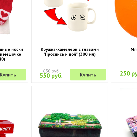
тяные носки
Кружка-хамелеон с глазами
Мя
 в мешочке
"Проснись и пой" (300 мл)
40)
650 руб.
250 ру
Купить
550 руб.
Купить