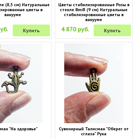
ле (8,5 см) Натуральные
Цветы стабилизированные Розы в
зированные цветы в
стекле BmiR (9 см) Натуральные
вакууме
стабилизированные цветы в
вакууме
уб.
4 870 руб.
Купить
Купить
ман "На здоровье"
Сувенирный Талисман "Оберег от
сглаза" Рука