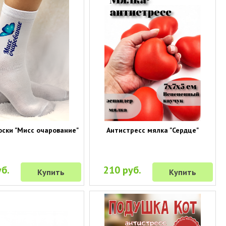
оски "Мисс очарование"
Антистресс мялка "Сердце"
б.
210 руб.
Купить
Купить